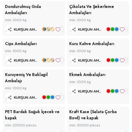
Dondurulmuş Gıda
Çikolata Ve Şekerleme
Ambalajları
Ambalajları
min. 1000
kg
min. 1000
kg
+
+
KURŞUN AMBALAJ
KURŞUN AMBALAJ
Cips Ambalajları
Kuru Kahve Ambalajları
min. 1000
kg
min. 1000
kg
+
+
KURŞUN AMBALAJ
KURŞUN AMBALAJ
Kuruyemiş Ve Baklagil
Ekmek Ambalajları
Ambalajı
min. 1000
kg
min. 1000
kg
+
KURŞUN AMBALAJ
+
KURŞUN AMBALAJ
PET Bardak Soğuk İçecek ve
Kraft Kase (Salata Çorba
kapak
Bowl) ve kapak
min. 20000
pièces
min. 10000
pièces