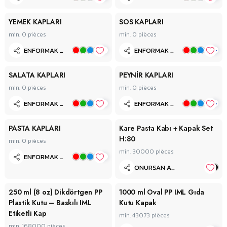
YEMEK KAPLARI
SOS KAPLARI
min. 0
pièces
min. 0
pièces
+
+
ENFORMAK VAKUM AMBALAJ
ENFORMAK VAKUM AMBALAJ
SALATA KAPLARI
PEYNİR KAPLARI
min. 0
pièces
min. 0
pièces
+
+
ENFORMAK VAKUM AMBALAJ
ENFORMAK VAKUM AMBALAJ
PASTA KAPLARI
Kare Pasta Kabı + Kapak Set
H:80
min. 0
pièces
min. 30000
pièces
+
ENFORMAK VAKUM AMBALAJ
ONURSAN AMBALAJ SAN.VE TİC. LTD.ŞTİ.
250 ml (8 oz) Dikdörtgen PP
1000 ml Oval PP IML Gıda
Plastik Kutu – Baskılı IML
Kutu Kapak
Etiketli Kap
min. 43073
pièces
min. 168000
pièces