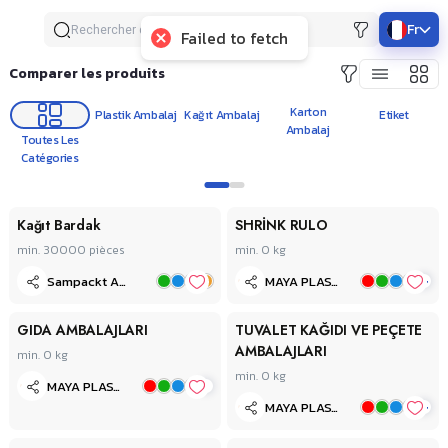
Fr
Failed to fetch
Comparer les produits
Karton
Plastik Ambalaj
Kağıt Ambalaj
Etiket
Ambalaj
Toutes Les
Catégories
1
2
Kağıt Bardak
SHRİNK RULO
min. 30000
pièces
min. 0
kg
+
Sampackt Ambalaj Sanayi ve Ticaret Limited Şirketi
MAYA PLASTİK
GIDA AMBALAJLARI
TUVALET KAĞIDI VE PEÇETE
AMBALAJLARI
min. 0
kg
min. 0
kg
+
MAYA PLASTİK
+
MAYA PLASTİK