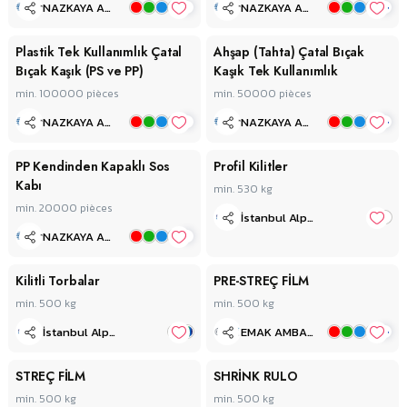
+
+
NAZKAYA AMBALAJ PACKAGING
NAZKAYA AMBALAJ PACKAGING
Plastik Tek Kullanımlık Çatal
Ahşap (Tahta) Çatal Bıçak
Bıçak Kaşık (PS ve PP)
Kaşık Tek Kullanımlık
min. 100000
pièces
min. 50000
pièces
+
+
NAZKAYA AMBALAJ PACKAGING
NAZKAYA AMBALAJ PACKAGING
PP Kendinden Kapaklı Sos
Profil Kilitler
Kabı
min. 530
kg
min. 20000
pièces
İstanbul Alp Plastik Limited Şirketi
+
NAZKAYA AMBALAJ PACKAGING
Kilitli Torbalar
PRE-STREÇ FİLM
min. 500
kg
min. 500
kg
+
İstanbul Alp Plastik Limited Şirketi
EMAK AMBALAJ
STREÇ FİLM
SHRİNK RULO
min. 500
kg
min. 500
kg