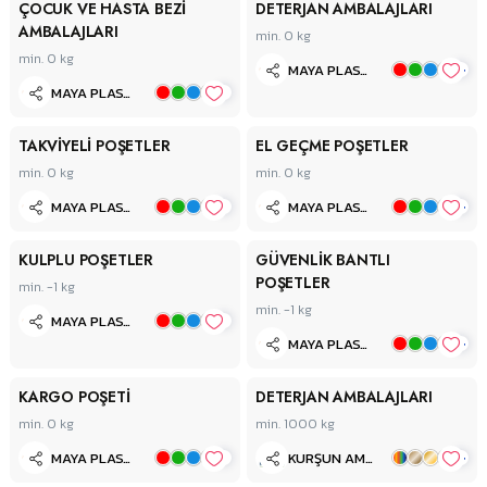
ÇOCUK VE HASTA BEZİ
DETERJAN AMBALAJLARI
AMBALAJLARI
min. 0
kg
min. 0
kg
+
MAYA PLASTİK
+
MAYA PLASTİK
TAKVİYELİ POŞETLER
EL GEÇME POŞETLER
min. 0
kg
min. 0
kg
+
+
MAYA PLASTİK
MAYA PLASTİK
KULPLU POŞETLER
GÜVENLİK BANTLI
POŞETLER
min. -1
kg
min. -1
kg
+
MAYA PLASTİK
+
MAYA PLASTİK
KARGO POŞETİ
DETERJAN AMBALAJLARI
min. 0
kg
min. 1000
kg
+
+
MAYA PLASTİK
KURŞUN AMBALAJ