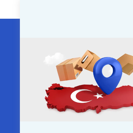
Ücretsiz Kayıt
Bu fırsattan yararlanın ve ambalaj.io platfor
kutlamak için ücretsiz bir hesap edinin. Teklif
eriyor:
86
15
37
53
:
:
:
JOURS
HEURES
MINUTES
SECONDES