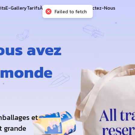
its
E-Gallery
Tarifs
À Propos De Nous
Contactez-Nous
Failed to fetch
ous avez
e monde
ballages et
t grande