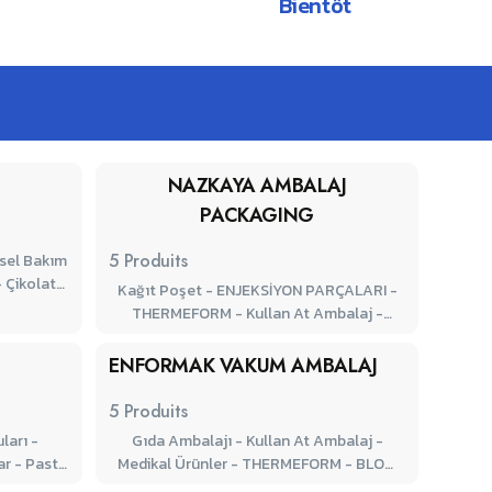
Bientôt
NAZKAYA AMBALAJ
PACKAGING
5
Produits
isel Bakım
 Çikolata
Kağıt Poşet - ENJEKSİYON PARÇALARI -
ruyemiş Ve
THERMEFORM - Kullan At Ambalaj -
mbalajı -
Plastik Bardak Ve Şişeler
- Cips
ENFORMAK VAKUM AMBALAJ
lajı -
5
Produits
arı -
Gıda Ambalajı - Kullan At Ambalaj -
Medikal Ürünler - THERMEFORM - BLOW
 Kutular -
MOLDING (ŞİŞİRME) - ENJEKSİYON