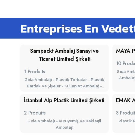
Entreprises En Vedet
Sampackt Ambalaj Sanayi ve
MAYA P
Ticaret Limited Şirketi
10
Produ
1
Produits
Gıda Amba
Ambalajl
Gıda Ambalajı - Plastik Torbalar - Plastik
Rulo Film
Bardak Ve Şişeler - Kullan At Ambalaj -
Ve Şek
Medikal Ürünler
Ambalajı 
İstanbul Alp Plastik Limited Şirketi
EMAK 
Torba
Ambalaj
2
Produits
3
Produi
Bebek Bez
Gıda Ambalajı - Kuruyemiş Ve Baklagil
Plastik Rulo 
Baskılı-
Ambalajı
Baskıs
Baskısız