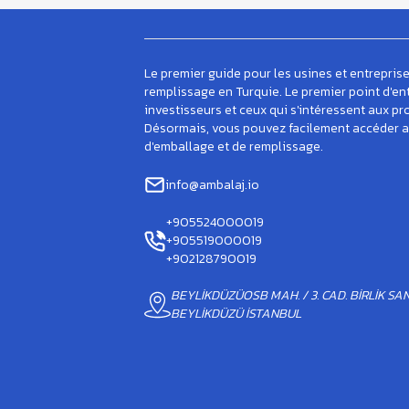
Le premier guide pour les usines et entreprise
remplissage en Turquie. Le premier point d'en
investisseurs et ceux qui s'intéressent aux pr
Désormais, vous pouvez facilement accéder au
d'emballage et de remplissage.
info@ambalaj.io
+905524000019
+905519000019
+902128790019
BEYLİKDÜZÜOSB MAH. / 3. CAD. BİRLİK SANAY
BEYLİKDÜZÜ İSTANBUL