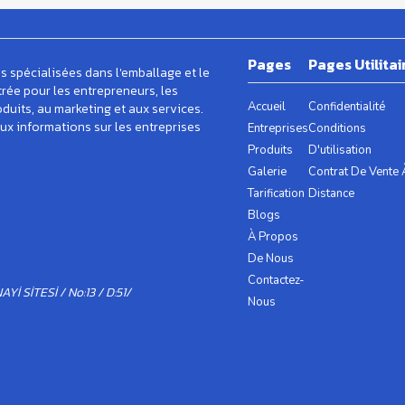
Pages
Pages Utilitai
s spécialisées dans l'emballage et le
trée pour les entrepreneurs, les
Accueil
Confidentialité
oduits, au marketing et aux services.
x informations sur les entreprises
Entreprises
Conditions
Produits
D'utilisation
Galerie
Contrat De Vente 
Tarification
Distance
Blogs
À Propos
De Nous
Contactez-
İ SİTESİ / No:13 / D:51/
Nous