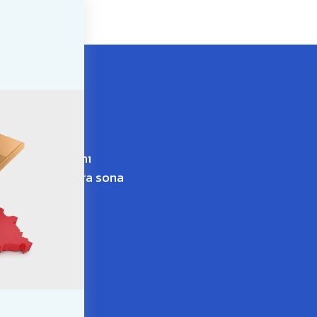
munun lansmanını
 şu tarihten sonra sona