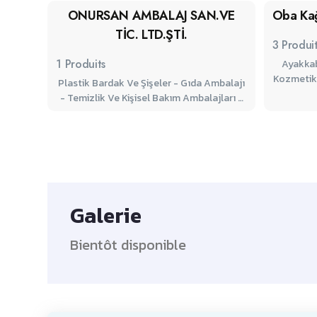
ONURSAN AMBALAJ SAN.VE
Oba Kağ
Takviyel
TİC. LTD.ŞTİ.
3
Produi
1
Produits
Ayakkabı Kutular
Kozmetik Kutular - Elb
Plastik Bardak Ve Şişeler - Gıda Ambalajı
Yiyecek K
- Temizlik Ve Kişisel Bakım Ambalajları -
Pa
Kullan At Ambalaj - Çikolata Ve
Şekerleme Ambalajları - Plastik Bardak
Galerie
Bientôt disponible