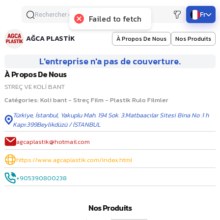
Fr
Failed to fetch
AĞCA PLASTİK
À Propos De Nous
Nos Produits
L'entreprise n'a pas de couverture.
À Propos De Nous
STREÇ VE KOLİ BANT
Catégories
:
Koli bant - Streç Film - Plastik Rulo Filmler
Türkiye
,
İstanbul
,
Yakuplu Mah. 194 Sok. 3.Matbaacılar Sitesi Bina No :1 h
Kapı:399Beylikdüzü / İSTANBUL
agcaplastik@hotmail.com
https://www.agcaplastik.com/index.html
+905390800238
Nos Produits