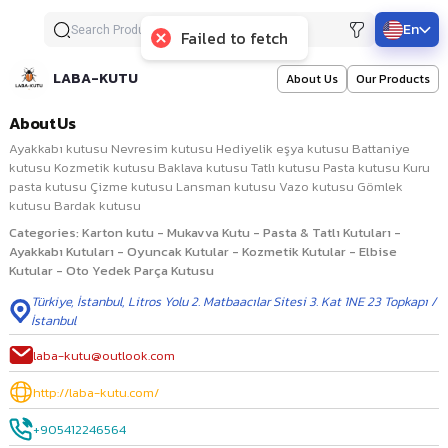
En
Failed to fetch
LABA-KUTU
About Us
Our Products
About Us
Ayakkabı kutusu Nevresim kutusu Hediyelik eşya kutusu Battaniye
kutusu Kozmetik kutusu Baklava kutusu Tatlı kutusu Pasta kutusu Kuru
pasta kutusu Çizme kutusu Lansman kutusu Vazo kutusu Gömlek
kutusu Bardak kutusu
Categories
:
Karton kutu - Mukavva Kutu - Pasta & Tatlı Kutuları -
Ayakkabı Kutuları - Oyuncak Kutular - Kozmetik Kutular - Elbise
Kutular - Oto Yedek Parça Kutusu
Türkiye
,
İstanbul
,
Litros Yolu 2. Matbaacılar Sitesi 3. Kat 1NE 23 Topkapı /
İstanbul
laba-kutu@outlook.com
http://laba-kutu.com/
+905412246564