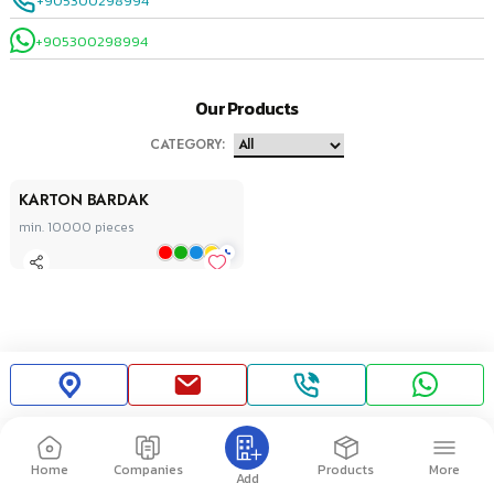
+905300298994
+905300298994
Our Products
CATEGORY
:
KARTON BARDAK
min. 10000
pieces
+
Home
Companies
Products
More
Add