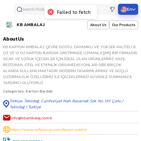
En
Failed to fetch
KB AMBALAJ
About Us
Our Products
About Us
KB KARTON AMBALAJ, ÇEVRE DOSTU, DAYANIKLI VE YÜKSEK KALİTELİ 8
OZ VE 12 OZ KARTON BARDAK ÜRETİMİNDE UZMANLAŞMIŞ BİR FİRMADIR.
SICAK VE SOĞUK İÇECEKLER İÇİN İDEAL OLAN ÜRÜNLERİMİZ; KAFE,
RESTORAN, OTEL VE ETKİNLİK ORGANİZASYONLARI GİBİ BİRÇOK
ALANDA KULLANILMAKTADIR. MODERN TASARIMLARIMIZ VE GÜÇLÜ
SIZDIRMAZLIK ÖZELLİĞİMİZ İLE İÇECEKLERİNİZİ GÜVENLE SUNMANIZA
YARDIMCI OLUYORUZ.
Categories
:
Karton Bardak
Türkiye
,
Tekirdağ
,
Cumhuriyet Mah. Basamak Sok. No. 1AF Çorlu /
Tekirdağ / Türkiye
info@kbambalaj.com.tr
https://www.cofteacup.com/fason-uretim