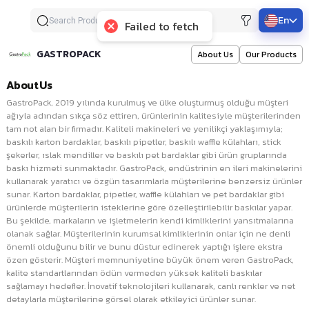
En
Failed to fetch
GASTROPACK
About Us
Our Products
About Us
GastroPack, 2019 yılında kurulmuş ve ülke oluşturmuş olduğu müşteri
ağıyla adından sıkça söz ettiren, ürünlerinin kalitesiyle müşterilerinden
tam not alan bir firmadır. Kaliteli makineleri ve yenilikçi yaklaşımıyla;
baskılı karton bardaklar, baskılı pipetler, baskılı waffle külahları, stick
şekerler, ıslak mendiller ve baskılı pet bardaklar gibi ürün gruplarında
baskı hizmeti sunmaktadır. GastroPack, endüstrinin en ileri makinelerini
kullanarak yaratıcı ve özgün tasarımlarla müşterilerine benzersiz ürünler
sunar. Karton bardaklar, pipetler, waffle külahları ve pet bardaklar gibi
ürünlerde müşterilerin isteklerine göre özelleştirilebilir baskılar yapar.
Bu şekilde, markaların ve işletmelerin kendi kimliklerini yansıtmalarına
olanak sağlar. Müşterilerinin kurumsal kimliklerinin onlar için ne denli
önemli olduğunu bilir ve bunu düstur edinerek yaptığı işlere ekstra
özen gösterir. Müşteri memnuniyetine büyük önem veren GastroPack,
kalite standartlarından ödün vermeden yüksek kaliteli baskılar
sağlamayı hedefler. İnovatif teknolojileri kullanarak, canlı renkler ve net
detaylarla müşterilerine görsel olarak etkileyici ürünler sunar.