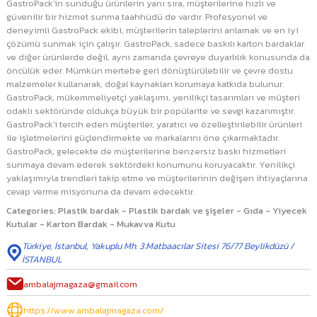
GastroPack'in sunduğu ürünlerin yanı sıra, müşterilerine hızlı ve
güvenilir bir hizmet sunma taahhüdü de vardır. Profesyonel ve
deneyimli GastroPack ekibi, müşterilerin taleplerini anlamak ve en iyi
çözümü sunmak için çalışır. GastroPack, sadece baskılı karton bardaklar
ve diğer ürünlerde değil, aynı zamanda çevreye duyarlılık konusunda da
öncülük eder. Mümkün mertebe geri dönüştürülebilir ve çevre dostu
malzemeler kullanarak, doğal kaynakları korumaya katkıda bulunur.
GastroPack, mükemmeliyetçi yaklaşımı, yenilikçi tasarımları ve müşteri
odaklı sektöründe oldukça büyük bir popülarite ve sevgi kazanmıştır.
GastroPack'i tercih eden müşteriler, yaratıcı ve özelleştirilebilir ürünleri
ile işletmelerini güçlendirmekte ve markalarını öne çıkarmaktadır.
GastroPack, gelecekte de müşterilerine benzersiz baskı hizmetleri
sunmaya devam ederek sektördeki konumunu koruyacaktır. Yenilikçi
yaklaşımıyla trendleri takip etme ve müşterilerinin değişen ihtiyaçlarına
cevap verme misyonuna da devam edecektir.
Categories
:
Plastik bardak - Plastik bardak ve şişeler - Gıda - Yiyecek
Kutular - Karton Bardak - Mukavva Kutu
Türkiye
,
İstanbul
,
Yakuplu Mh. 3.Matbaacılar Sitesi 76/77 Beylikdüzü /
İSTANBUL
ambalajmagaza@gmail.com
https://www.ambalajmagaza.com/