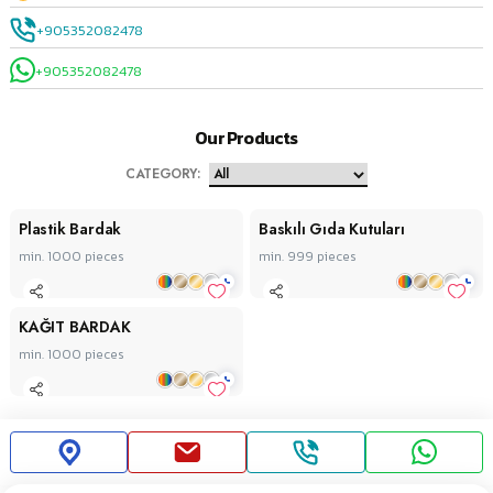
+905352082478
+905352082478
Our Products
CATEGORY
:
Plastik Bardak
Baskılı Gıda Kutuları
min. 1000
pieces
min. 999
pieces
+
+
KAĞIT BARDAK
min. 1000
pieces
+