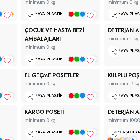
minimum 0
kg
minimum 0
kg
+
MAYA PLASTİK
MAYA PLAS
ÇOCUK VE HASTA BEZİ
DETERJAN A
AMBALAJLARI
minimum 0
kg
minimum 0
kg
MAYA PLAS
+
+
MAYA PLASTİK
EL GEÇME POŞETLER
KULPLU POŞ
minimum 0
kg
minimum -1
kg
+
+
MAYA PLASTİK
MAYA PLAS
KARGO POŞETİ
DETERJAN A
minimum 0
kg
minimum 100
+
MAYA PLASTİK
KURŞUN A
+