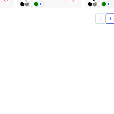
+
+
1