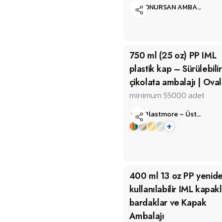
ONURSAN AMBALAJ SAN.VE TİC. LTD.ŞTİ.
750 ml (25 oz) PP IML
plastik kap – Sürülebilir
çikolata ambalajı | Oval
minimum 55000
adet
Plastmore ~ Üstün Plastik
+
400 ml 13 oz PP yenid
kullanılabilir IML kapakl
bardaklar ve Kapak
Ambalajı