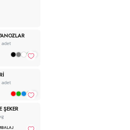
AVANOZLAR
0
adet
+
Rİ
0
adet
+
E ŞEKER
kg
MBALAJ