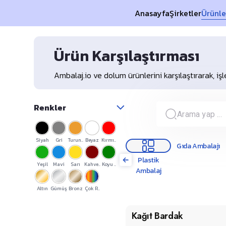
Anasayfa
Şirketler
Ürünle
Ürün Karşılaştırması
Ambalaj.io ve dolum ürünlerini karşılaştırarak, 
Renkler
Siyah
Gri
Turun..
Beyaz
Kırmı..
Gıda Ambalajı
Plastik
Yeşil
Mavi
Sarı
Kahve..
Koyu ..
Ambalaj
Altın
Gümüş
Bronz
Çok R..
Kağıt Bardak