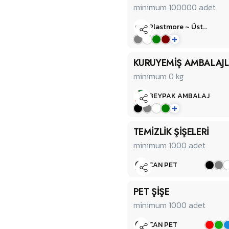
minimum 100000
adet
Plastmore ~ Üstün Plastik
+
KURUYEMİŞ AMBALAJL
minimum 0
kg
BEYPAK AMBALAJ
+
TEMİZLİK ŞİŞELERİ
minimum 1000
adet
CAN PET
PET ŞİŞE
minimum 1000
adet
CAN PET