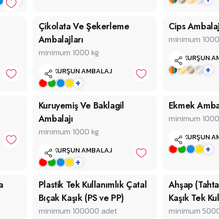
+
Çikolata Ve Şekerleme
Cips Ambalaj
Ambalajları
minimum 100
minimum 1000
kg
KURŞUN A
+
KURŞUN AMBALAJ
+
Kuruyemiş Ve Baklagil
Ekmek Ambal
Ambalajı
minimum 100
minimum 1000
kg
KURŞUN A
+
KURŞUN AMBALAJ
+
a
Plastik Tek Kullanımlık Çatal
Ahşap (Tahta
Bıçak Kaşık (PS ve PP)
Kaşık Tek Kul
minimum 100000
adet
minimum 500