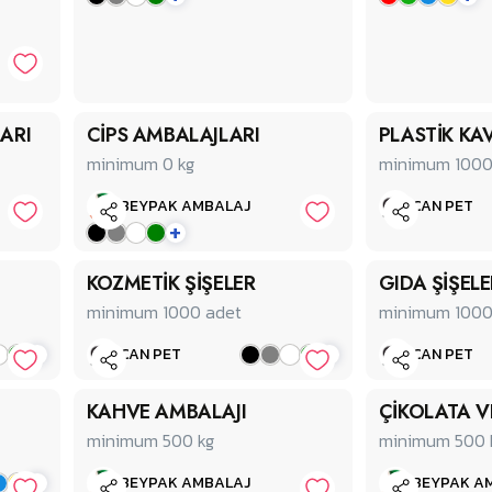
ARI
CİPS AMBALAJLARI
PLASTİK K
minimum 0
kg
minimum 100
BEYPAK AMBALAJ
CAN PET
+
KOZMETİK ŞİŞELER
GIDA ŞİŞELE
minimum 1000
adet
minimum 100
+
+
CAN PET
CAN PET
KAHVE AMBALAJI
ÇİKOLATA V
minimum 500
kg
minimum 500
+
BEYPAK AMBALAJ
BEYPAK A