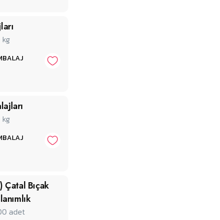
ları
0
kg
MBALAJ
ajları
0
kg
MBALAJ
) Çatal Bıçak
lanımlık
00
adet