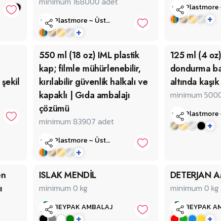
minimum 168000
adet
+
Plastmore ~ Üstün Plastik
+
550 ml (18 oz) IML plastik
125 ml (4 oz)
kap; filmle mühürlenebilir,
dondurma ba
 şekil
kırılabilir güvenlik halkalı ve
altında kaşık 
kapaklı | Gıda ambalajı
minimum 500
çözümü
minimum 83907
adet
+
Plastmore ~ Üstün Plastik
+
en
ISLAK MENDİL
DETERJAN A
ı
minimum 0
kg
minimum 0
kg
BEYPAK AMBALAJ
BEYPAK A
+
+