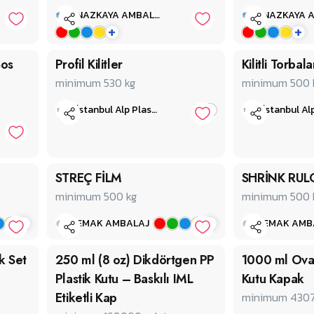
NAZKAYA AMBALAJ PACKAGING
+
+
Sos
Profil Kilitler
Kilitli Torbala
minimum 530
kg
minimum 500
İstanbul Alp Plastik Limited Şirketi
STREÇ FİLM
SHRİNK RUL
minimum 500
kg
minimum 500
+
+
EMAK AMBALAJ
EMAK AMB
k Set
250 ml (8 oz) Dikdörtgen PP
1000 ml Ova
Plastik Kutu – Baskılı IML
Kutu Kapak
Etiketli Kap
minimum 430