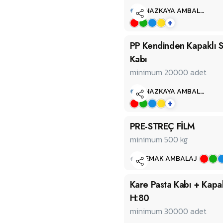
NAZKAYA AMBALAJ PACKAGING
+
PP Kendinden Kapaklı 
Kabı
minimum 20000
adet
NAZKAYA AMBALAJ PACKAGING
+
PRE-STREÇ FİLM
minimum 500
kg
EMAK AMBALAJ
Kare Pasta Kabı + Kapa
H:80
minimum 30000
adet