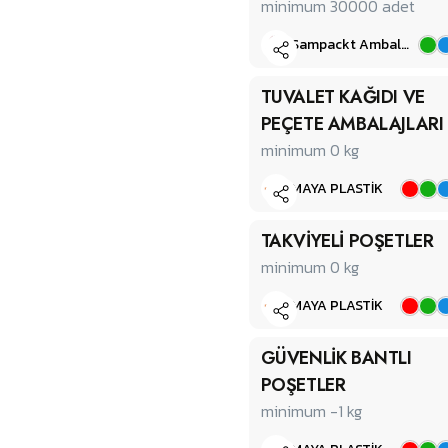
minimum 30000
adet
Sampackt Ambalaj Sanayi ve Ticaret Limited Şirketi
TUVALET KAĞIDI VE
PEÇETE AMBALAJLARI
minimum 0
kg
MAYA PLASTİK
TAKVİYELİ POŞETLER
minimum 0
kg
MAYA PLASTİK
GÜVENLİK BANTLI
POŞETLER
minimum -1
kg