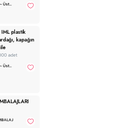
Plastmore ~ Üstün Plastik
 IML plastik
rdağı, kapağın
ile
000
adet
Plastmore ~ Üstün Plastik
MBALAJLARI
MBALAJ