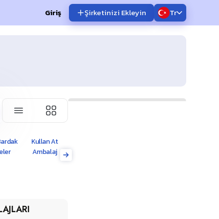
Giriş
Şirketinizi Ekleyin
Tr
Bardak
Kullan At
Medikal
eler
Ambalaj
Ürünler
AJLARI