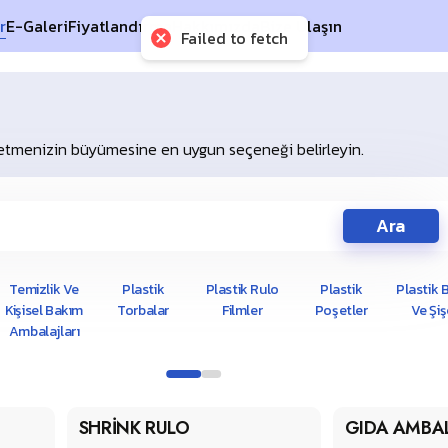
r
E-Galeri
Fiyatlandırma
Hakkımızda
Bize Ulaşın
Failed to fetch
işletmenizin büyümesine en uygun seçeneği belirleyin.
Ara
Temizlik Ve
Plastik
Plastik Rulo
Plastik
Plastik 
Kişisel Bakım
Torbalar
Filmler
Poşetler
Ve Şiş
Ambalajları
1
2
SHRİNK RULO
GIDA AMBAL