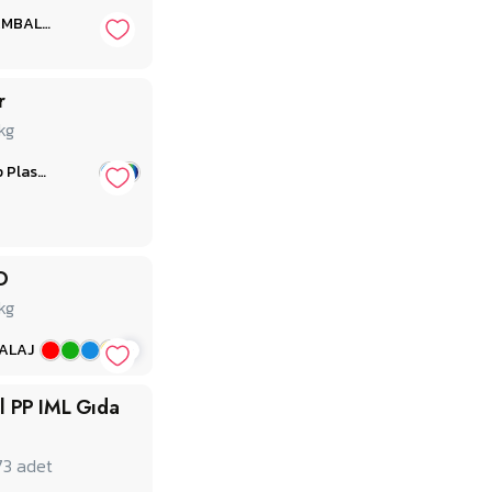
NAZKAYA AMBALAJ PACKAGING
r
kg
İstanbul Alp Plastik Limited Şirketi
O
kg
+
ALAJ
l PP IML Gıda
73
adet