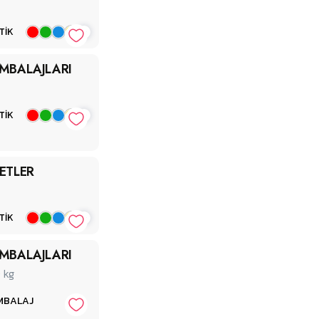
+
TİK
MBALAJLARI
+
TİK
ETLER
+
TİK
MBALAJLARI
0
kg
MBALAJ