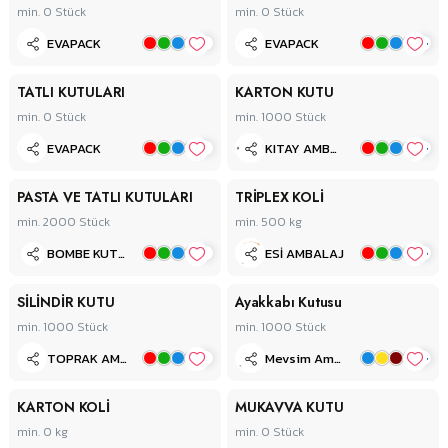
min. 0
Stück
min. 0
Stück
+
+
EVAPACK
EVAPACK
TATLI KUTULARI
KARTON KUTU
min. 0
Stück
min. 1000
Stück
+
+
EVAPACK
KITAY AMBALAJ
PASTA VE TATLI KUTULARI
TRİPLEX KOLİ
min. 2000
Stück
min. 500
kg
+
+
BOMBE KUTU AMBALAJ
ESİ AMBALAJ
SİLİNDİR KUTU
Ayakkabı Kutusu
min. 1000
Stück
min. 1000
Stück
+
+
TOPRAK AMBALAJ
Mevsim Ambalaj
KARTON KOLİ
MUKAVVA KUTU
min. 0
kg
min. 0
Stück