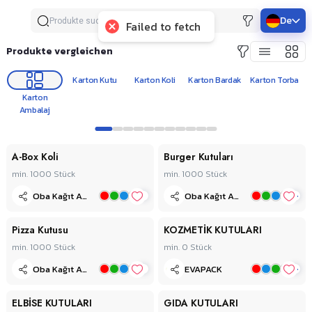
De
Failed to fetch
Produkte vergleichen
Karton Kutu
Karton Koli
Karton Bardak
Karton Torba
K
Karton
Ambalaj
1
2
3
4
5
6
7
8
9
10
11
A-Box Koli
Burger Kutuları
min. 1000
Stück
min. 1000
Stück
+
+
Oba Kağıt Ambalaj A.Ş.
Oba Kağıt Ambalaj A.Ş.
Pizza Kutusu
KOZMETİK KUTULARI
min. 1000
Stück
min. 0
Stück
+
+
Oba Kağıt Ambalaj A.Ş.
EVAPACK
ELBİSE KUTULARI
GIDA KUTULARI