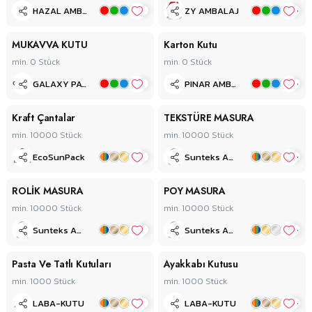
+
+
HAZAL AMBALAJ
ZY AMBALAJ
MUKAVVA KUTU
Karton Kutu
min. 0
Stück
min. 0
Stück
+
+
GALAXY PACK
PINAR AMBALAJ
Kraft Çantalar
TEKSTÜRE MASURA
min. 10000
Stück
min. 10000
Stück
+
+
EcoSunPack
Sunteks Ambalaj
ROLİK MASURA
POY MASURA
min. 10000
Stück
min. 10000
Stück
+
+
Sunteks Ambalaj
Sunteks Ambalaj
Pasta Ve Tatlı Kutuları
Ayakkabı Kutusu
min. 1000
Stück
min. 1000
Stück
+
+
LABA-KUTU
LABA-KUTU