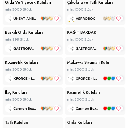
Gıda Ve Yiyecek Kutuları
Çikolata ve Tatlı Kutuları
min. 5000
Stück
min. 1000
Stück
+
+
ÜNSAT AMBALAJ
ASPROBOX
Baskılı Gıda Kutuları
KAĞIT BARDAK
min. 999
Stück
min. 1000
Stück
+
+
GASTROPACK
GASTROPACK
Kozmetik Kutuları
Mukavva Sıvamalı Kutu
min. 3000
Stück
min. 3000
Stück
+
+
XFORCE - Legendary Pack™
XFORCE - Legendary Pack™
İlaç Kutuları
Kozmetik Kutuları
min. 5000
Stück
min. 5000
Stück
+
+
Carmen Box & Packaging
Carmen Box & Packaging
Tatlı Kutuları
Gıda Kutuları